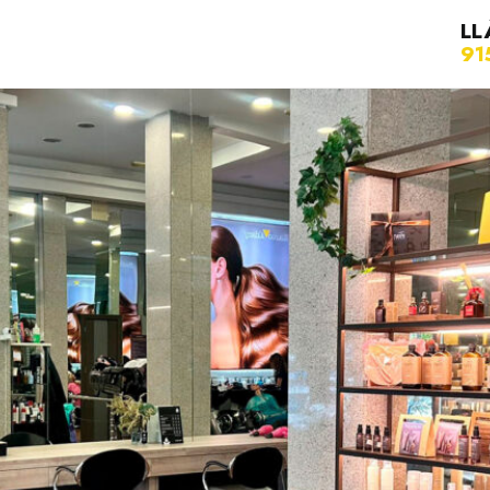
LL
91