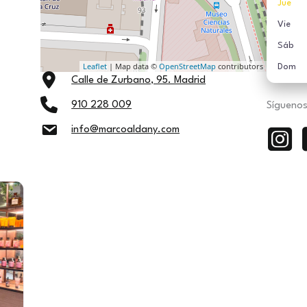
Jue
Vie
Sáb
Leaflet
| Map data ©
OpenStreetMap
contributors
Dom
Calle de Zurbano, 95. Madrid
910 228 009
Síguenos
info@marcoaldany.com