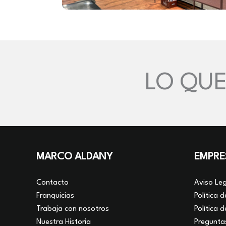
LO QUE
MARCO ALDANY
EMPRE
Contacto
Aviso Leg
Franquicias
Política 
Trabaja con nosotros
Política 
Nuestra Historia
Pregunta