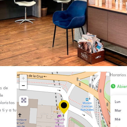
Horarios
+
−
Abie
os de
de
Lun
loristas
ti y a tu
Mar
Mié