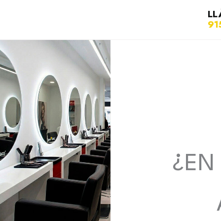
LL
91
¿EN