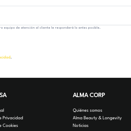
ro equipo de atención al cliente le responderá lo antes posible.
vacidad
.
SA
ALMA CORP
al
Quiénes somos
de Privacidad
Alma Beauty & Longevity
de Cookies
Noticias