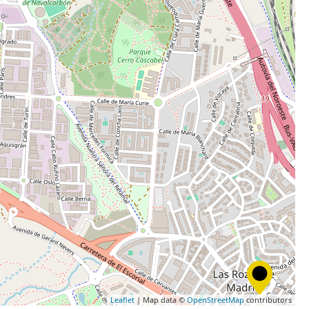
Leaflet
| Map data ©
OpenStreetMap
contributors