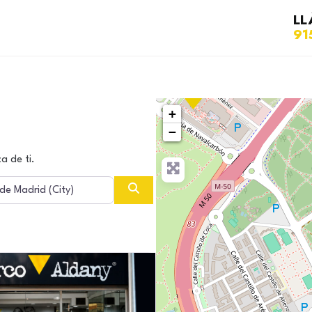
LL
91
+
−
a de ti.
Buscar