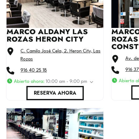
MARCO ALDANY LAS
MARCO
ROZAS HERON CITY
ROZAS 
CONST
C. Camilo José Cela, 2. Heron City, Las
Av. de
Rozas
916 37
916 40 25 18
Abierto 
Abierto ahora
:
10:00 am - 9:00 pm
RESERVA AHORA