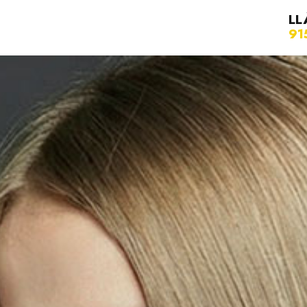
LL
91